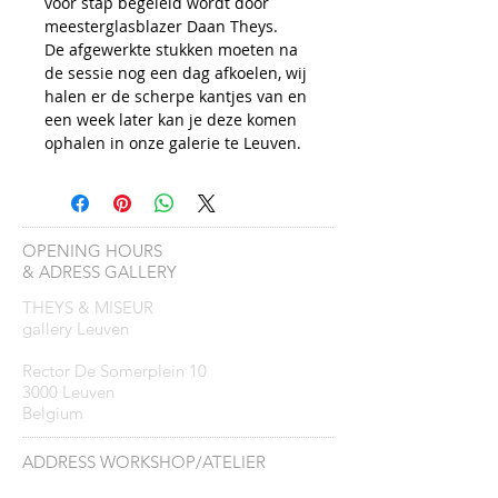
voor stap begeleid wordt door
meesterglasblazer Daan Theys.
De afgewerkte stukken moeten na
de sessie nog een dag afkoelen, wij
halen er de scherpe kantjes van en
een week later kan je deze komen
ophalen in onze galerie te Leuven.
OPENING HOURS
& ADRESS GALLERY
THEYS & MISEUR
gallery Leuven
Rector De Somerplein 10
3000 Leuven
Belgium
ADDRESS WORKSHOP/ATELIER