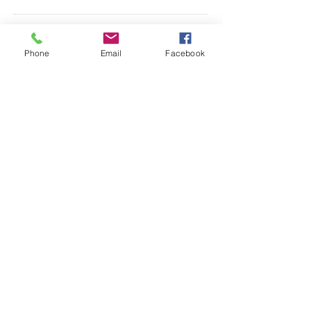
CONNECT​
WITH
US:​​
Phone
Email
Facebook
DROP US A
LINE:​​