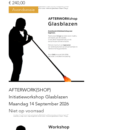
Prijs
€ 240,00
Avondsessie
AFTERWORK(SHOP)
Initiatieworkshop Glasblazen
Maandag 14 September 2026
Niet op voorraad