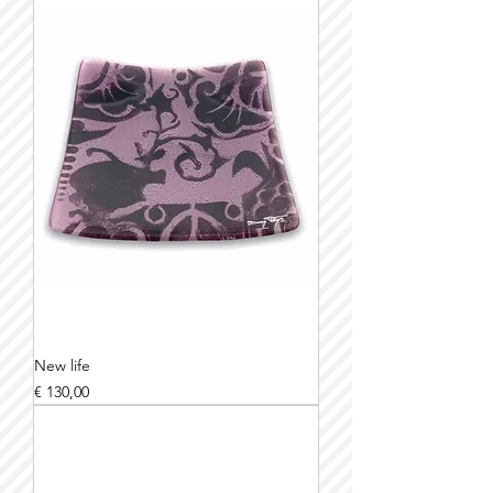
New life
Prijs
€ 130,00