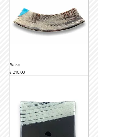
Ruïne
Prijs
€ 210,00