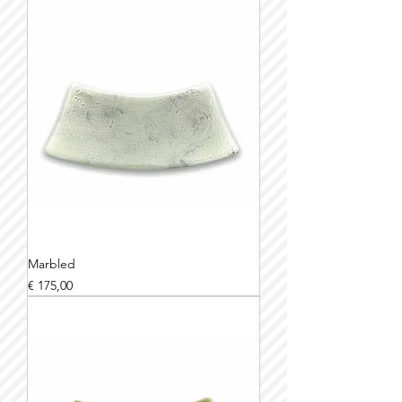
Marbled
Prijs
€ 175,00