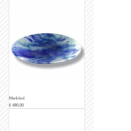
Marbled
Prijs
€ 480,00