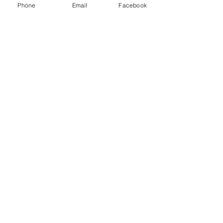
Phone
Email
Facebook
Pac-Man
Prijs
€ 480,00