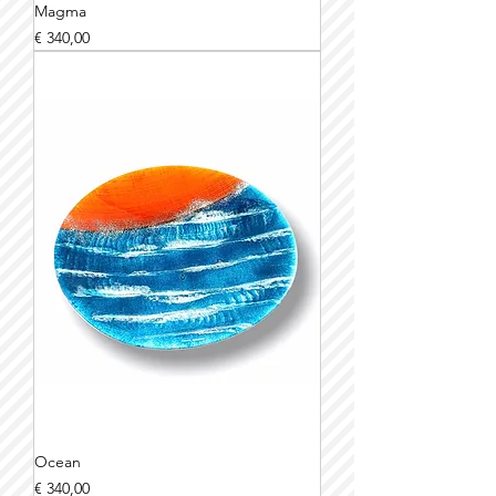
Magma
Prijs
€ 340,00
Ocean
Prijs
€ 340,00