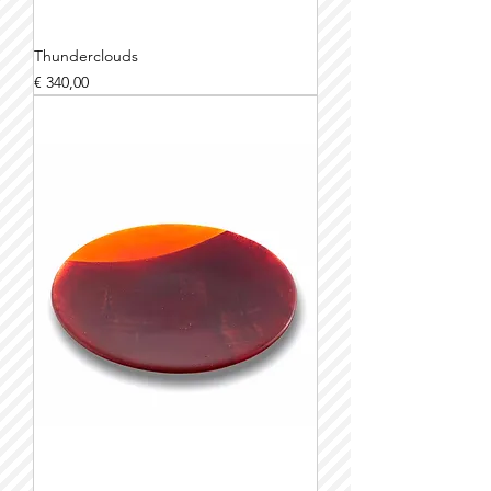
Thunderclouds
Prijs
€ 340,00