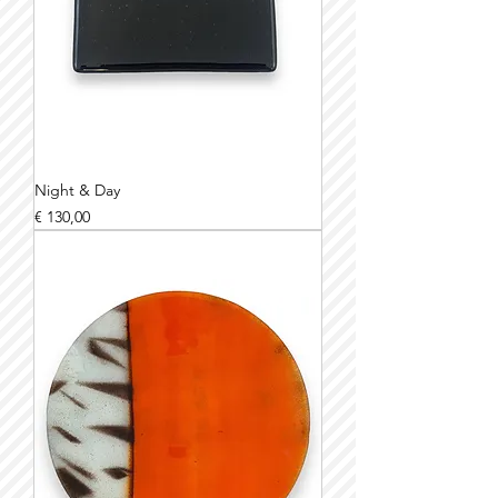
Night & Day
Prijs
€ 130,00