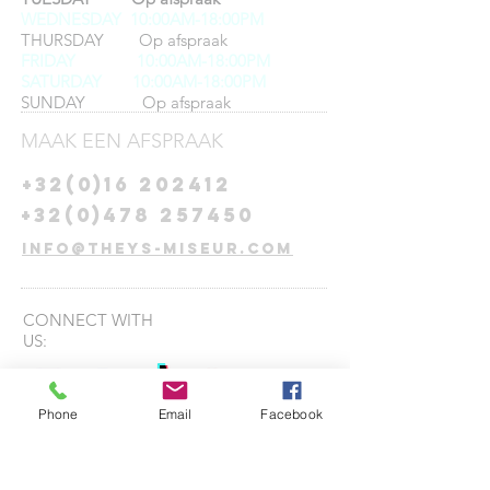
WEDNESDAY 10:00AM-18:00PM
THURSDAY Op afspraak
FRIDAY
10:00AM-18:00PM
SATURDAY 10:00AM-18:00PM
SUNDAY Op afspraak
MAAK EEN AFSPRAAK
+32(0)16 202412
+32(0)478 257450
info@theys-miseur.com
CONNECT​
WITH
US:​​
Phone
Email
Facebook
DROP US A
LINE:​​