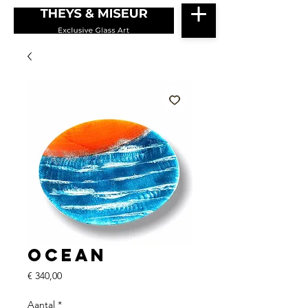
Ocean
Prijs
€ 340,00
Aantal
*