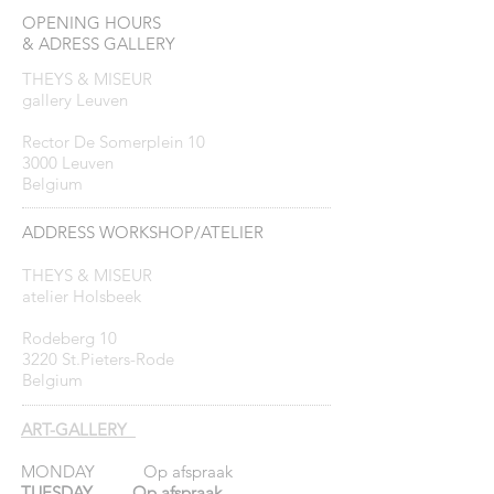
OPENING HOURS
& ADRESS GALLERY
THEYS & MISEUR
gallery Leuven
Rector De Somerplein 10
3000 Leuven
Belgium
ADDRESS WORKSHOP/ATELIER
THEYS & MISEUR
atelier Holsbeek
Rodeberg 10
3220 St.Pieters-Rode
Belgium
ART-GALLERY
MONDAY Op afspraak
TUESDAY Op afspraak