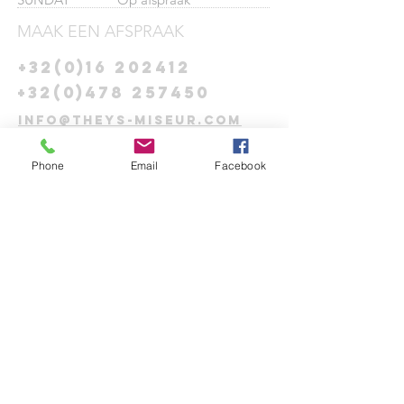
MAAK EEN AFSPRAAK
+32(0)16 202412
+32(0)478 257450
info@theys-miseur.com
Phone
Email
Facebook
CONNECT​
WITH
US:​​
DROP US A
LINE:​​