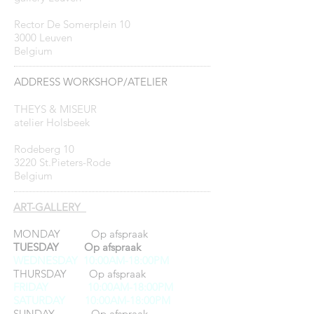
Rector De Somerplein 10
3000 Leuven
Belgium
ADDRESS WORKSHOP/ATELIER
THEYS & MISEUR
atelier Holsbeek
Rodeberg 10
3220 St.Pieters-Rode
Belgium
ART-GALLERY
MONDAY Op afspraak
TUESDAY Op afspraak
WEDNESDAY 10:00AM-18:00PM
THURSDAY Op afspraak
FRIDAY
10:00AM-18:00PM
SATURDAY 10:00AM-18:00PM
SUNDAY Op afspraak